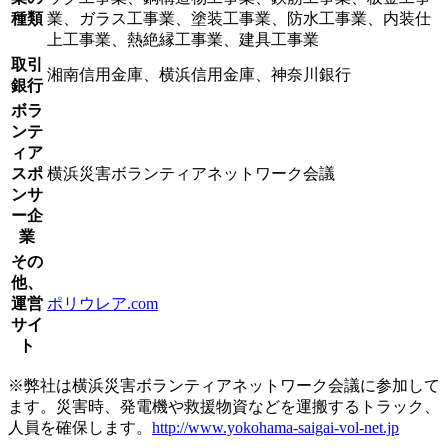
種類
業、ガラス工事業、塗装工事業、防水工事業、内装仕
上工事業、熱絶縁工事業、建具工事業
取引
湘南信用金庫、横浜信用金庫、神奈川銀行
銀行
ボラ
ンテ
ィア
スポ
横浜災害ボランティアネットワーク会議
ンサ
ー企
業
その
他、
運営
ポリウレア.com
サイ
ト
※弊社は横浜災害ボランティアネットワーク会議に参加して
ます。災害時、発電機や救援物資などを運搬するトラック、
人員を確保します。
http://www.yokohama-saigai-vol-net.jp