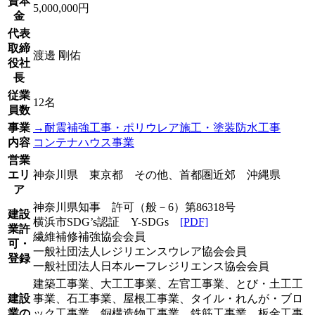
資本
5,000,000円
金
代表
取締
渡邊 剛佑
役社
長
従業
12名
員数
事業
→耐震補強工事・ポリウレア施工・塗装防水工事
内容
コンテナハウス事業
営業
エリ
神奈川県 東京都 その他、首都圏近郊 沖縄県
ア
神奈川県知事 許可（般－6）第86318号
建設
横浜市SDG’s認証 Y-SDGs
[PDF]
業許
繊維補修補強協会会員
可・
一般社団法人レジリエンスウレア協会会員
登録
一般社団法人日本ルーフレジリエンス協会会員
建築工事業、大工工事業、左官工事業、とび・土工工
建設
事業、石工事業、屋根工事業、タイル・れんが・ブロ
業の
ック工事業、銅構造物工事業、鉄筋工事業、板金工事