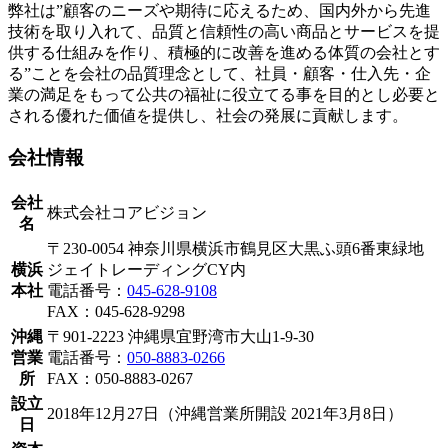
弊社は”顧客のニーズや期待に応えるため、国内外から先進
技術を取り入れて、品質と信頼性の高い商品とサービスを提
供する仕組みを作り、積極的に改善を進める体質の会社とす
る”ことを会社の品質理念として、社員・顧客・仕入先・企
業の満足をもって公共の福祉に役立てる事を目的とし必要と
される優れた価値を提供し、社会の発展に貢献します。
会社情報
会社
株式会社コアビジョン
名
〒230-0054 神奈川県横浜市鶴見区大黒ふ頭6番東緑地
横浜
ジェイトレーディングCY内
本社
電話番号：
045-628-9108
FAX：045-628-9298
沖縄
〒901-2223 沖縄県宜野湾市大山1-9-30
営業
電話番号：
050-8883-0266
所
FAX：050-8883-0267
設立
2018年12月27日（沖縄営業所開設 2021年3月8日）
日