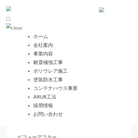
ホーム
サイトマップ
会社案内
事業内容
耐震補強工事
ポリウレア施工
塗装防水工事
コンテナハウス事業
株式会社コアビジョン｜耐震補強・塗装防水・
ARUR工法
ポリウレア施工を請負う横浜市の会社
採用情報
お問い合わせ
お知らせ
塗装工事
ビフォーアフター