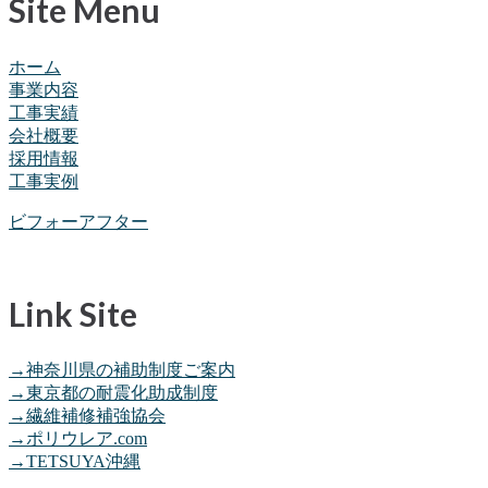
Site Menu
ホーム
事業内容
工事実績
会社概要
採用情報
工事実例
ビフォーアフター
Link Site
→神奈川県の補助制度ご案内
→東京都の耐震化助成制度
→繊維補修補強協会
→ポリウレア.com
→TETSUYA沖縄