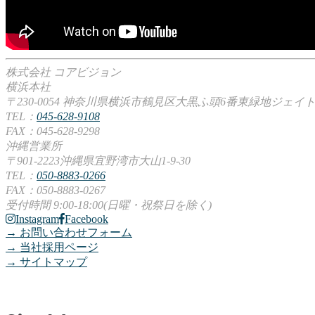
株式会社 コアビジョン
横浜本社
〒230-0054 神奈川県横浜市鶴見区大黒ふ頭6番東緑地ジェイ
TEL：
045-628-9108
FAX：045-628-9298
沖縄営業所
〒901-2223沖縄県宜野湾市大山1-9-30
TEL：
050-8883-0266
FAX：050-8883-0267
受付時間 9:00-18:00(日曜・祝祭日を除く)
Instagram
Facebook
→ お問い合わせフォーム
→ 当社採用ページ
→ サイトマップ